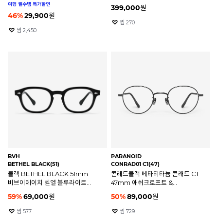
46mm
여행 필수템 특가할인
399,000
원
46
%
29,900
원
찜
270
찜
2,450
BVH
PARANOID
BETHEL BLACK(51)
CONRAD01 C1(47)
블랙 BETHEL BLACK 51mm
콘래드블랙 베타티타늄 콘래드 C1
비브이에이치 벧엘 블루라이트
47mm 애쉬크로프트 &
차단 안경테
파라노이드 안경테
59
%
69,000
원
50
%
89,000
원
찜
577
찜
729