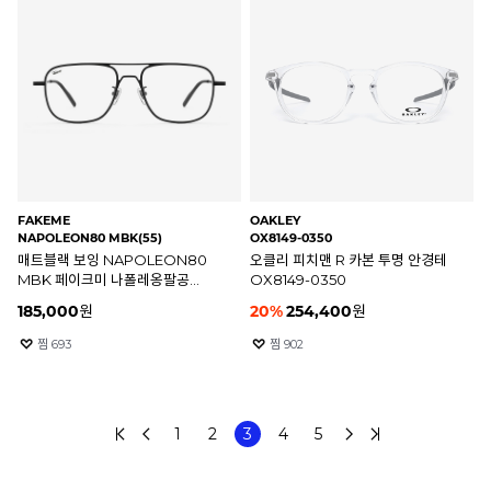
FAKEME
OAKLEY
NAPOLEON80 MBK(55)
OX8149-0350
매트블랙 보잉 NAPOLEON80
오클리 피치맨 R 카본 투명 안경테
MBK 페이크미 나폴레옹팔공
OX8149-0350
안경테
185,000
원
20
%
254,400
원
찜
693
찜
902
1
2
3
4
5