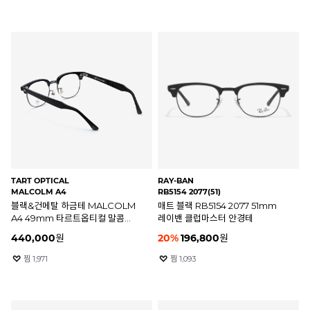
TART OPTICAL
RAY-BAN
MALCOLM A4
RB5154 2077(51)
블랙&건메탈 하금테 MALCOLM
매트 블랙 RB5154 2077 51mm
A4 49mm 타르트옵티컬 말콤
레이밴 클럽마스터 안경테
안경테
440,000
원
20
%
196,800
원
찜
1,971
찜
1,093